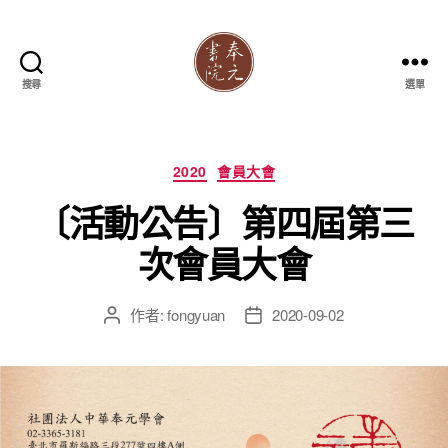
搜尋
選單
奉
元
書
院
分
2020
會員大會
類
〔活動公告〕第四屆第三
次會員大會
作者:
fongyuan
2020-09-02
文
文
章
章
作
發
者
佈
日
期