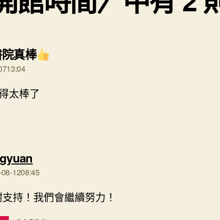
開館時間〉中有 2 
表
書院真棒
示:
0713:04
得太棒了
表
ngyuan
示:
-08-1208:45
謝支持！我們會繼續努力！