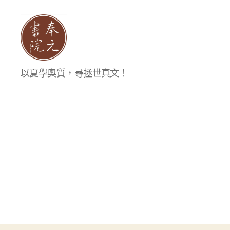
奉
以夏學奧質，尋拯世真文！
元
書
院