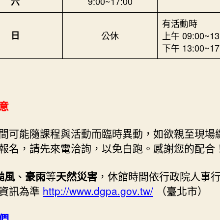
9:00~17:00
六
有活動時
日
公休
上午 09:00~13
下午 13:00~17
意
間可能隨課程與活動而臨時異動，如欲親至現場
報名，請先來電洽詢，以免白跑。感謝您的配合
颱風
、
豪雨
等
天然災害
，休館時間依行政院人事
資訊為準
http://www.dgpa.gov.tw/
（臺北市）
們