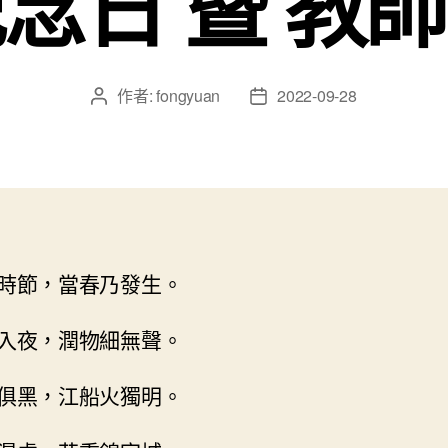
念日 暨 教
作者:
fongyuan
2022-09-28
文
文
章
章
作
發
者
佈
日
期
時節，當春乃發生。
入夜，潤物細無聲。
俱黑，江船火獨明。