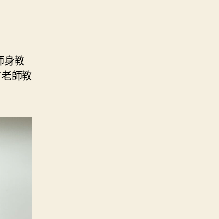
師身教
有老師教