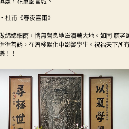
濕處，花重錦官城。
・杜甫《春夜喜雨》
做綿綿細雨，悄無聲息地滋潤著大地。如同 毓老
循循善誘，在潛移默化中影響學生。祝福天下所
樂！！