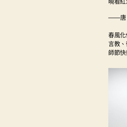
曉看紅
——唐
春風化
言教、
師節快