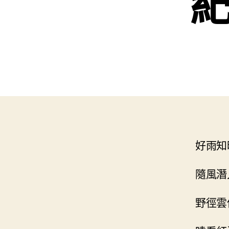
紀
好雨知
隨風潛
野徑雲