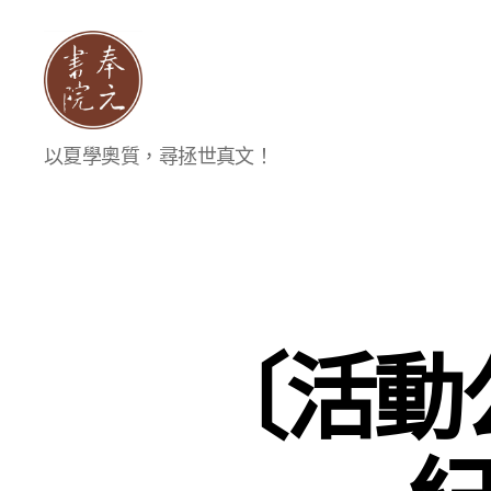
奉
以夏學奧質，尋拯世真文！
元
書
院
〔活動