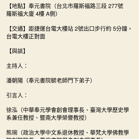
【地點】奉元書院（台北市羅斯福路三段
277
號
羅斯福大廈
4
樓
A
側）
【交通】距捷運台電大樓站
2
號出口步行約
5
分鐘，
台電大樓正對面
【與談】
主持人：
潘朝陽（奉元書院毓老師門下弟子）
引言人：
徐泓（中華奉元學會創會理事長、臺灣大學歷史學
系兼任教授、暨南大學榮譽教授）
熊琬（政治大學中文系退休教授、華梵大學佛教學