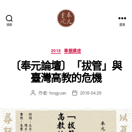
搜尋
選單
奉
元
書
院
分
2018
專題講座
類
〔奉元論壇〕「拔管」與
臺灣高教的危機
作者:
fongyuan
2018-04-29
文
文
章
章
作
發
者
佈
日
期