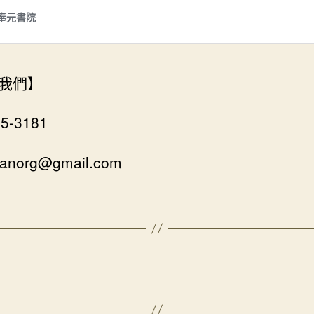
我們】
65-3181
uanorg@gmail.com