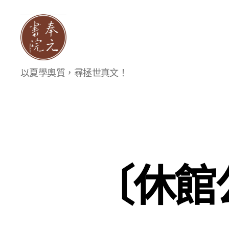
奉
以夏學奧質，尋拯世真文！
元
書
院
〔休館