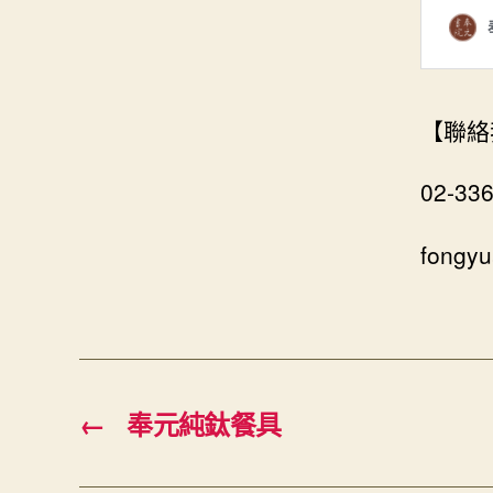
【聯絡
02-33
fongy
←
奉元純鈦餐具