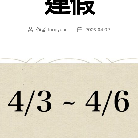
連假
作者:
fongyuan
2026-04-02
文
文
章
章
作
發
者
佈
日
期