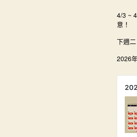
4/3
意！
下週二
202