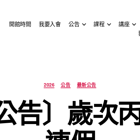
開館時間
我要入會
公告
課程
講座
分
2026
公告
最新公告
類
公告〕歲次丙