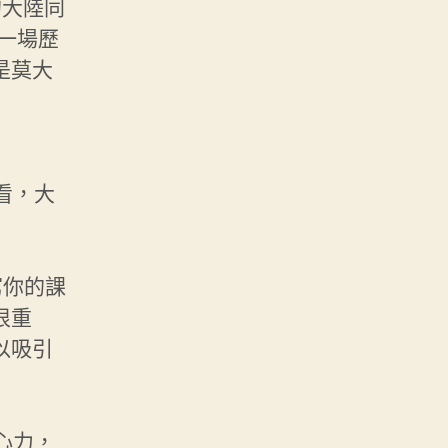
的大陸同
一場歷
是莫大
看，大
寫你的課
很重
以吸引
心力，