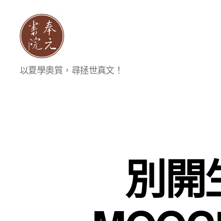
奉
以夏學奧質，尋拯世真文！
元
書
院
別開