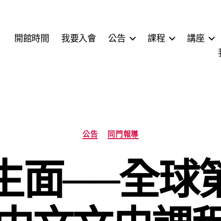
開館時間
我要入會
公告
課程
講座
分
公告
同門報導
類
生面──全球