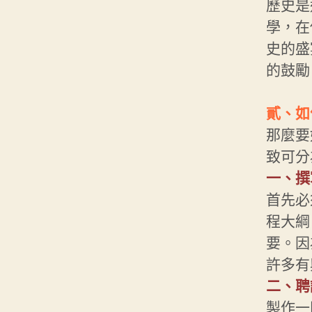
歷史是
學，在
史的盛
的鼓勵
貳、如
那麼要
致可分
一、撰
首先必
程大綱
要。因
許多有
二、聘
製作一