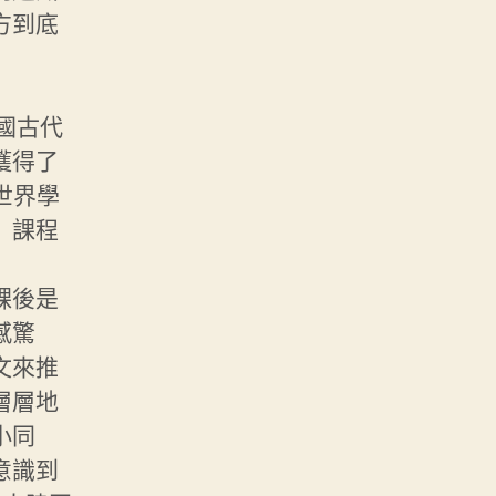
方到底
中國古代
獲得了
語世界學
」課程
課後是
感驚
文來推
層層地
小同
意識到