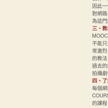
因此一
對網路
為這門
三、教
MOO
不能只
常激烈
的教法
過去的
拍攝劇
四、了
每個網
COU
的課程