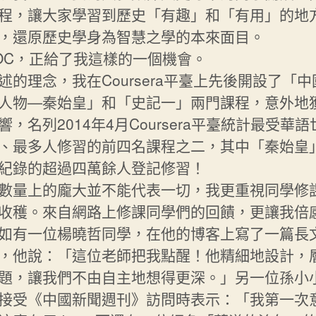
程，讓大家學習到歷史「有趣」和「有用」的地
，還原歷史學身為智慧之學的本來面目。
OC，正給了我這樣的一個機會。
述的理念，我在Coursera平臺上先後開設了「
人物—秦始皇」和「史記一」兩門課程，意外地
響，名列2014年4月Coursera平臺統計最受華
、最多人修習的前四名課程之二，其中「秦始皇
紀錄的超過四萬餘人登記修習！
數量上的龐大並不能代表一切，我更重視同學修
收穫。來自網路上修課同學們的回饋，更讓我倍
如有一位楊曉哲同學，在他的博客上寫了一篇長
，他說：「這位老師把我點醒！他精細地設計，
題，讓我們不由自主地想得更深。」另一位孫小
接受《中國新聞週刊》訪問時表示：「我第一次