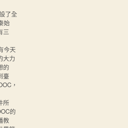
開設了全
秦始
有三
有今天
的大力
想的
到臺
OOC，
件所
OC的
播教