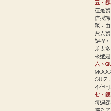
五、課
這是製
信授課
題。由
費去製
課程，
差太多
來還是
六、Q
MOO
QUI
不但可
七、課
每週課
時為了