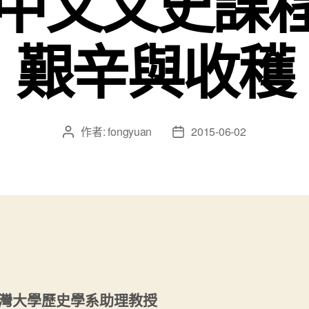
C中文文史課
艱辛與收穫
作者:
fongyuan
2015-06-02
文
文
章
章
作
發
者
佈
日
期
灣大學歷史學系助理教授