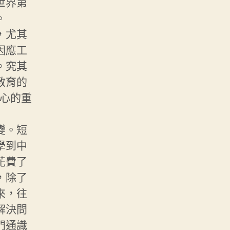
世界第
。
，尤其
因應工
。究其
教育的
關心的重
變。短
學到中
花費了
，除了
來，往
解決問
門通識