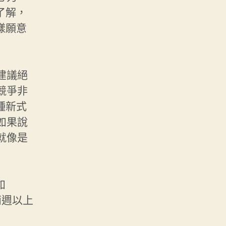
了解，
樣願意
建議絕
競爭非
種新式
如果說
就像是
如
兩週以上