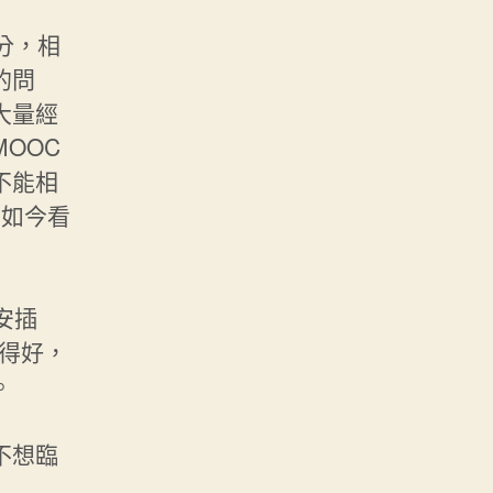
分，相
的問
大量經
OOC
不能相
，如今看
安插
計得好，
。
不想臨