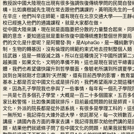
教授說中國大陸現在出現有很多強調恢復傳統學問的民間自發
構。比如廣樹誠先生現在常去跟他們講課的，黃明雨先生的一
在辛庄，他們叫辛庄師範。還有現在在北京交通大學——王靜
校已經進入他們的通識課程，就是大家都在做。
從中國大陸來講，現在就是面臨要把分散的力量整合起來，同
觀的意念，要知道這就是重新恢復中國傳統應對整個世界變局
們的文化是什麼呢？是阿爾發-狗，是AlphaGo，是一種純數
制，生物的轉基因，沒有倫理的規範約束式地去控制整個人類
括武器，這是一條毀滅之路。所以在這種情況下中國所謂第二大
越美國，如果文化、文明的準備不夠，這也是現在習近平總書
體，我們也希望儘快躍升到哲學層面，像毓老所講到所謂夏學
說到台灣就剛才您講到“天然獨”，還有目前西學的影響，教育
基本上都是否定中國文化或是排斥的，我們希望兩岸之間這種
來，因為孔子學院我也參與了一些事情，每年有一個孔子學院
一共是七百多個孔子學堂，大概是一百二十多個國家，五百多
家比較警惕，比如像美國就排斥，目前最成問題的就是師資。
文化，外派的院長都是從外語系挑，有很多是學理工科的，這
一無所知。我記得在大連外語大學，依託那兒，每一次辨數百
講座，請國內各方面的專家去講。我記得我那次給他們講的是
題，結果他們就遞條子問了些中國文化的問題，結果我就暫時