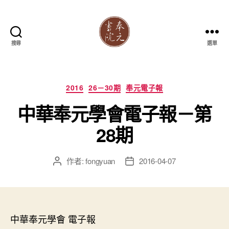
搜尋
選單
奉
元
書
院
分
2016
26－30期
奉元電子報
類
中華奉元學會電子報－第
28期
作者:
fongyuan
2016-04-07
文
文
章
章
作
發
者
佈
日
中華奉元學會 電子報
期