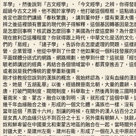
羊學」，然後說到「古文經學」、「今文經學」之辨，你得發
超過今古文之辨，他不囿於家學的，他打破這個框框，這點過
肯定也跟您們講過「春秋繁露」，講到董仲舒，還有東漢大儒
辨之後這裡頭有豐富的現代例子得解釋，這個基因轉基因是怎
是怎麼回事啊？核武器怎麼回事？美國為什麼這麼幹？為什麼
現在敘利亞這種程度？你就得跟上時代，中華文化是活的文化
們的「易經」、「諸子學」，告訴你去怎麼處理的問題，這樣
營、企業管理，他從中學到了什麼？他如果從一個科技發展的
平面媒體分送式的網路、網路規劃，他學到什麼？這就是「經
毓老師講述的經典，再結合各個領域當中，都貫穿進去了，這
或者說是我們傳統的夏學重新復興。
剛才徐教授您說到的漢族的概念，我始終認為，沒有血緣的漢
念，她是「五胡亂華」以後，經過魏晉南北朝，大量的農耕、
唐，打破門閥制度、閥閱制度，科舉取士，然後再到後三國時
著南宋、金、蒙古，融合以後到明、清，就形成了這個中華。
幾千年血緣融合之後，形成的一個文化體。滿族也一樣，沒有
當年這個「燕雲十六州」割讓的時候，在關外的漢人佔百分之
是女真人的血緣只佔不到百分之十五，另外還有朝鮮人、扶餘
奴和鮮卑留在中國東北和東蒙古地區的融合在一起。當時關外
封疆大吏，是建州左衛、建州右衛，形成了一個在入主中原前