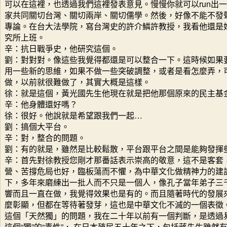
可以在這裡，也透過我們這裡發表意見。慢慢你就可以run出
家共同關切台灣、關切兩岸、關切儒學。然後，好像不能不發
專論。在台大法學院，寫台灣史的許介鱗許教授，我看他還是
究所上班。
辛：抗日戰爭史，他研究這個。
劉：對對對。像這些我覺得都還是可以整合一下。這時候如果
用一些新的思維，如果不做一些突破調整，或者是看怎麼弄，
做，以前就很難做了，其實大概是這樣。
徐：就是這個，黃光國先生他現在就是把他那個原來的民主基
辛：他身體還好嗎？
徐：很好。他說就是希望跟我們一起…
劉：搞個大平台。
辛：對，整合的問題。
劉：有的就是，雖然是比較鬆散，平台跟平台之間是能夠發揮
辛：首先對徐教授您剛才那番話表示崇高的敬意，這不是客套
營、苦撐危局也好，臨板蕩而不懼，為中華文化做精神力的建
下，多年來磨練出一批人而不只是一個人，像孔子當年弟子三
響而且一直在做，我覺得效果也是有的。而且隨著時代的發展
麼彰顯，但都在等待著發芽，這也是中華文化不滅的一個表徵
這個「天然獨」的問題，我在二十年以前有一個判斷，是透過
這個“獨”的“毒性”， 在日本殖民五十年之下，包括蔣先生雖