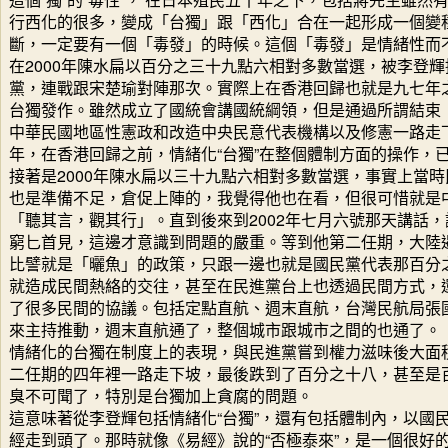
行西化的很多，變成「台獨」跟「西化」合在一起形成一個變
斷，一定要有一個「毒發」的時候。這個「毒發」是情緒性而
在2000年陳水扁以百分之三十九點六相對多數當選，被李登輝
黨，連戰跟宋楚瑜對陣那次。實際上在香港回歸也就是九七年
台獨發作。雖然成立了國統會講國統綱領，但是通過所謂結束
中華民國地區性憲政和改造中央民意代表機構以及修憲一路走下
年，在香港回歸之前，情緒化“台獨”在整個體制方面的操作，
接著是2000年陳水扁以三十九點六相對多數當選，事實上當
也是準備不足，倉促上陣的，我覺得他也在看，但很可惜就是
「聽其言，觀其行」。直到後來到2002年七月六號那天講話，
窮匕首見，這邊才意識到問題的嚴重。等到他第二任期，大陸遏
比譬就是「曬魚」的政策，只跟一邊也就是國民黨代表那百分
就造成民間熱絡的交往，甚至在民進黨台上也透過民間方式，
了很多民間的協議。包括定點直航、週末直航，台灣民航局張
來主持推動，週末直航通了，整個城市跟城市之間的也通了。
情緒化的台獨在制度上的表現，與民進黨嘗到權力滋味後大面
二任期的四年裡一路走下坡，最後跌到了百分之十八，甚至是
臭不可聞了，特別是台獨加上貪腐的問題。
這意味著從李登輝包括情緒化“台獨”，還有包括體制內，以國
經走到頭了。那時就像《易經》說的“否極泰來”，是一個很好