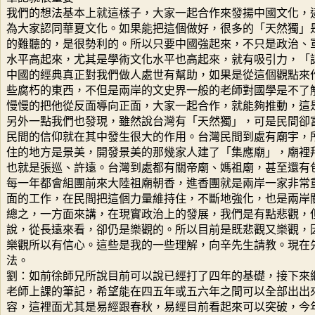
我們的想法基本上就這樣子，大家一起合作來發揚中國文化，
為大家認同華夏文化。如果能把這個做好，很多的「天然獨」
的難聽的，是很勢利的。所以只要中國強起來，不只是政治、
水平高起來，尤其是學術文化水平也高起來，就有吸引力，「
中國的經典真正對我們做人處世有幫助，如果是從這個觀點來
些腐朽的東西，不但是兩岸的文史界一般的老師對國學是不了
慢慢的把他從反面導向正面，大家一起合作，就能夠推動，這
另外一點我們也發現，雖然說台灣有「天然獨」，可是民間卻
民間的信仰就在其中發生很大的作用。台灣民間到處有廟宇，
住的地方是景美，開發景美的那幾家人建了「集應廟」，廟裡
也就是張巡、許遠。台灣到處都有關帝廟、媽祖廟，甚至還有
每一年都會組團前來大陸祖廟朝香，進香團就是兩岸一家非常
面的工作，在民間把這個力量維持住，不斷地強化，也是兩岸
總之，一方面來講，在現實政治上的發展，我們是有點悲觀，
說，從長遠來看，卻仍是樂觀的。所以目前是既悲觀又樂觀，
樂觀所以有信心。這些是我的一些理解，向辛先生請教。現在
法。
劉：如前徐師兄所說目前可以說已經打了四年的基礎，接下來
老師上課的筆記，希望能在四五年或五六年之間可以全部出出
容，這裡面尤其是易經跟春秋，易經目前看起來可以突破，今