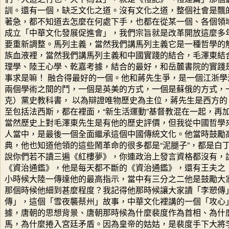
訓。還有一個，缺乏文化之道。沒有文化之道，整個社會是飄
著急，都不知道去怎麼在何處下手，也都在從某一個、各個領
成立「中華文化發展促進會」，我們宗旨就是改革開放這麼多
要重新調整。馬列主義，當然我們講馬列主義它是一種哲學的
族血液裡，當然我們講馬列主義和中國實踐的結合，毛澤東結
理學、陸王心學、乾嘉考據，結合的最好，和岳麓書院的實踐
事求是嘛！ 融合得最好的一個。他和蔣先生爭，是一個江浙
兩個學術之間的鬥，一個是英美的方式，一個是蘇俄的方式，
克）黨史教科書， 以為辯證唯物歷史為主位，蔣先生是西方
至包括法西斯，都在裡面，“新生活運動”基督教混在一起，再
當然歷史上對毛澤東先生是有他的歷史評價，但我從中國哲學
人當中，是最後一個全面繼承這個中國傳統文化。他當時鼓勵
典，他也知道他領的這些鬧革命的很多都是“泥腿子”，都是白
說你們若不讀三遍《紅樓夢》，你連政治上發言資格都沒有，
《資治通鑑》，他是每天都不斷的《資治通鑑》，還有王夫之
小時候大陸一傳達他的最高指示，當中有三分之二他是鼓勵大
那個時候他細到甚麼程度？我記得他那時候讓大家讀「李愬傳
傳」，這個「雪夜襲蔡州」故事，中華文化裡講的一個「攻心
據，唐朝的思想背景、唐朝那時候為什麼裴度作為首相、為什
馬，為什麼捲入宮廷矛盾。因為皇帝的姑姑，是裴度手下大將