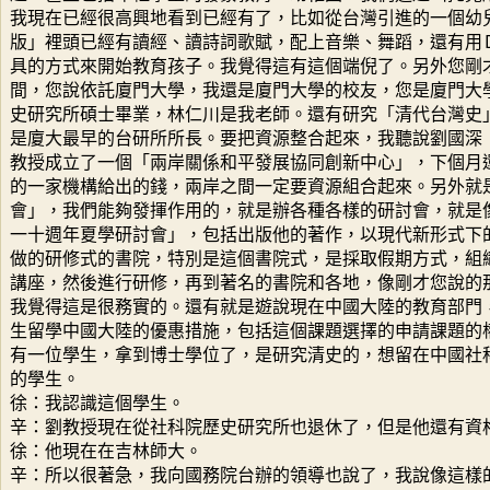
我現在已經很高興地看到已經有了，比如從台灣引進的一個幼
版」裡頭已經有讀經、讀詩詞歌賦，配上音樂、舞蹈，還有用
具的方式來開始教育孩子。我覺得這有這個端倪了。另外您剛
間，您說依託廈門大學，我還是廈門大學的校友，您是廈門大
史研究所碩士畢業，林仁川是我老師。還有研究「清代台灣史
是廈大最早的台研所所長。要把資源整合起來，我聽說劉國深
教授成立了一個「兩岸關係和平發展協同創新中心」，下個月
的一家機構給出的錢，兩岸之間一定要資源組合起來。另外就
會」，我們能夠發揮作用的，就是辦各種各樣的研討會，就是
一十週年夏學研討會」，包括出版他的著作，以現代新形式下
做的研修式的書院，特別是這個書院式，是採取假期方式，組
講座，然後進行研修，再到著名的書院和各地，像剛才您說的
我覺得這是很務實的。還有就是遊說現在中國大陸的教育部門
生留學中國大陸的優惠措施，包括這個課題選擇的申請課題的
有一位學生，拿到博士學位了，是研究清史的，想留在中國社
的學生。
徐：我認識這個學生。
辛：劉教授現在從社科院歷史研究所也退休了，但是他還有資
徐：他現在在吉林師大。
辛：所以很著急，我向國務院台辦的領導也說了，我說像這樣