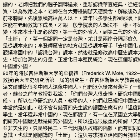
讀的，老師把我們的腦子翻轉過來，重新認識華夏經典，從經
質，以為致用之本。老師在台大旁邊開辦天德黌舍，解嚴後改
前來聽課，先後累積高達萬人以上，當年很多學生都到那裏上
運能在老師教誨下成長，才跟一般學院裏的人想法不一樣。不
變，本來本土化是必然的，第一代的外省人，到第二代的外省
「土斷」了，第一個認同一定是台灣，尤其是兩岸分隔那麼久
是從課本來的；李登輝厲害的地方就是從課本著手「去中國化
觀撰寫國中的「認識台灣」課本，然後就是修改高中歷史課本
史，增加台灣史的分量，正當化日本殖民統治。現在這個新課
中國當外國。
90年的時候普林斯頓大學的牟復禮（Frederick W. Mote, 1
教授(台大歷史研究所第一屆的研究生，在普林斯頓大學教書)
溫文爾雅比很多中國人還像中國人。他們退休後來台灣住了一
者，離台之前牟教授對我說：「你們台灣人很奇怪，研究中國
般。」所以在作研究的人員，教學的人，他們就已經把中國史
本當然是如此，就不會有錢賓四先生說的讀國史應有的「溫度
學生，當年還非常中國的，現在都變了。有一位在某國立大學
們研究中國歷史就是研究外國史，所以造成很嚴重的所謂「天
並非天生的，只是移民二、三代因為與故鄉的隔離，而有認同
意識，也就是剛剛講的「土斷」；這與尋求獨立建國的台獨並