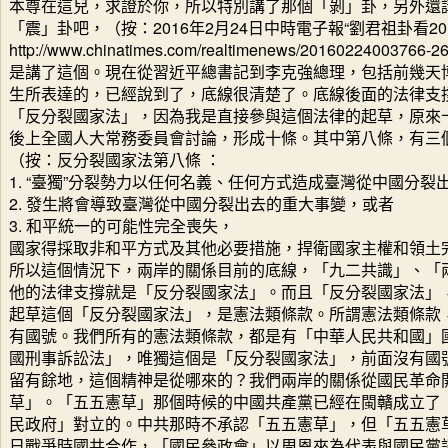
本尊在這兒，求證於你，所以特別講了那個「剝」卦，另外還
「震」卦吧，（按：2016年2月24日中時電子報“劉君祖卦看2
http://www.chinatimes.com/realtimenews/201602240
是講了這個。現在從習近平總書記到李克強總理，包括前幾天
生所表達的，已經說到了，底線很清楚了。底線後面的法律支
「反分裂國家法」，因為我是直接參與這個法律的起草，原來
後上全國人大常務委員會討論，形成十條。其中第八條，有三
（按：反分裂國家法第八條 ：
1. “臺獨”分裂勢力以任何名義、任何方式造成臺灣從中國分裂
2. 發生將會導致臺灣從中國分裂出去的重大事變，或者
3. 和平統一的可能性完全喪失，
國家得採取非和平方式及其他必要措施，捍衛國家主權和領土
所以這個情況下，兩岸的關係目前的底線，「九二共識」、「
他的法律支撐就是「反分裂國家法」。而且「反分裂國家法」
起草這個「反分裂國家法」，是憲法類條款。所謂憲法類條款
有國號。我們所有的憲法類條款，都是有「中華人民共和國」
國刑事訴訟法」，唯獨這個是「反分裂國家法」，前面沒有國
留有餘地，這個精神是從哪來的？我們兩岸的關係從國民革命
草」。「五五憲草」那個時候的中國共產黨已經在閩贛成立了
民政府」對立的。中共那時不承認「五五憲草」，但「五五憲
日戰爭時國共合作，「國民參政會」以周恩來為代表與國民黨