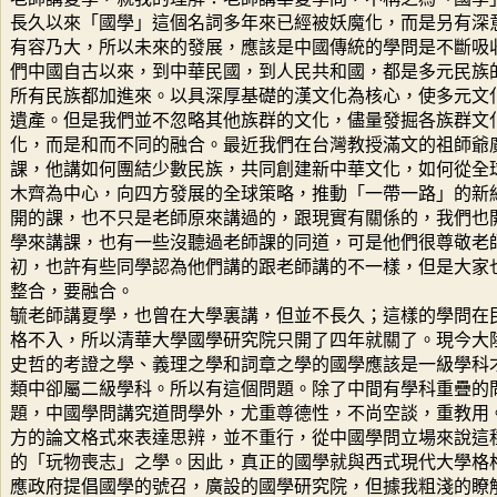
長久以來「國學」這個名詞多年來已經被妖魔化，而是叧有深
有容乃大，所以未來的發展，應該是中國傳統的學問是不斷吸
們中國自古以來，到中華民國，到人民共和國，都是多元民族
所有民族都加進來。以具深厚基礎的漢文化為核心，使多元文
遺產。但是我們並不忽略其他族群的文化，儘量發掘各族群文
化，而是和而不同的融合。最近我們在台灣教授滿文的祖師爺
課，他講如何團結少數民族，共同創建新中華文化，如何從全
木齊為中心，向四方發展的全球策略，推動「一帶一路」的新
開的課，也不只是老師原來講過的，跟現實有關係的，我們也
學來講課，也有一些沒聽過老師課的同道，可是他們很尊敬老
初，也許有些同學認為他們講的跟老師講的不一樣，但是大家
整合，要融合。
毓老師講夏學，也曾在大學裏講，但並不長久；這樣的學問在
格不入，所以清華大學國學研究院只開了四年就關了。現今大
史哲的考證之學、義理之學和詞章之學的國學應該是一級學科
類中卻屬二級學科。所以有這個問題。除了中間有學科重疊的
題，中國學問講究道問學外，尤重尊德性，不尚空談，重教用
方的論文格式來表達思辨，並不重行，從中國學問立場來說這
的「玩物喪志」之學。因此，真正的國學就與西式現代大學格
應政府提倡國學的號召，廣設的國學研究院，但據我粗淺的瞭