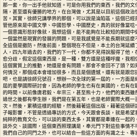
那一套，你一出手他就知道。可是你用我們的東西，我們的文
隔，甚至還有優勝的地方。在台灣做，尤其是以目前這個政治
苦。其實，徐師兄講學界的那個，可以說是淪陷區，這個已經
管他原來是中國文學、中國哲學、中國歷史，真的就好像當唸
一個意識形態好像就，我想這個，能不能夠在比較短的期間中
一個當然是現實的發展的問題，可是我感覺是不能長期就這麼
全這個是撤防。然後前面，整個現在不但是，本土的台灣延續
人，四九年過去的，我們的下一代，你都不見得說服得了他，
愈分歧，假定這個東西是，是一種，雙方還是這種呼攏，我相
這個實質上的推動，她還是會有問題。那會不會回不了頭？如
何情況，那個成本會增加很多，而且是個遺憾。還有就是跟您
吧，也是請徐師兄號召，想辦一次全球的第一屆的，一方面是
屆的夏學國際研討會，因為老師的學生也有在美國的，也有在
的時間。以前像唐君毅、牟宗三，甚至熊十力，他們的東西雖
過世之後都有學生辦，我們是在第五年，也是老師實際大概一
次。然後，累積這樣的經驗，然後藉著這個出版，藉著這個研
子報影響，不管是透過專訪的方式，今天跟會長談，就是希望
純粹的教育文化，可以談的東西太多，其實都是牽連在一起的
談外交、談國際，這個東西照理講是，奉元門下對這些事情不
我們自己的同門之外，也可以結合一些這方面的有識之士、專