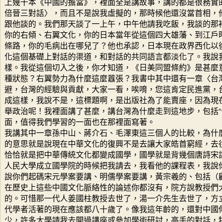
上幾千本《中國的擔當》，裡面全是講故事，講的都是很務實
倍晉三對話〉，而且不是說我虛擬的，那時候他還沒當首相，
跟他談的。我們那天談了一上午，中午他請我吃飯，我談的那
你的右傾、右翼文化，你的日本當年從這個四大雄藩、到江戶
條路，你的毛病出在哪兒了？他也承認，日本現在政界西化以
化這個基礎上對話的渠道，和對話的共同語言都淡化了。我說
樣。我從這個切入之後，你才知道，《日美同盟條約》是甚麼
種狀態？右翼勢力為什麼這麼囂張？我書中其中還有一章〈台
避，台灣的經驗與貢獻，大家一看，唉唷，您這肯定民進黨，
成這樣，我說不是，這標題啊，是出版社為了能賣座，因為現
舉政治呢！我裡面講了甚麼，講台灣為什麼走到這地步，包括“
面，值得我們學習的一面也在那裡面寫著。
我講其中一章孫中山、蔣介石、毛澤東這三個人的比較，為什
的意思就是說現在中華文化的復興不是去讓大家皓首窮經，去
恰恰就是把中華傳統文化都變成國學，國學就是背幾個唐詩宋
人民大學成立國學院的時候把我請去，我看他的課程表，我說
說你們起碼宋元學案要講、明儒學案要講，黃宗羲的、包括（
在歷史上這些中國文化脈絡性的論述你都沒有，院方說教授們
的。可惜那一代人姜國柱教授去世了，湯一介先生去世了，方
代學者活著的現在應該都八十歲了。像我這年齡的，還對中國
少，許多大學請我去開過講座或參加學術研討，高手的對話，