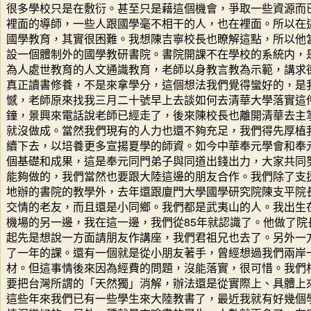
很多學校只是在敷衍。甚至只是藉這個機會，爭取一些資源而
裡面的導師，一些人跟國學毫不相干的人，也在裡面。所以在
國學教育，其實很困難。我想陳吉寧校長也瞭解這點，所以他
設一個體制外的國學教研書院。書院開課不在學校的系統内，
為人處世教育的人文通識教育，老師以身教言教為示範，講求
真正讀書修養，不是來拿學分，這個想法我們覺得蠻好的，是
憾，老師原來找我三月二十號早上去談如何去清華大學落實這
鐘，景興來電話說老師已經走了，後來陳校長也離開清華去主
就沒做成。當然我們現有的人力也還不夠充足，我們得先厚植
續下去，以培養更多宣揚夏學的師資。如今中華奉元學會和奉
個基礎和成果，這是奉元同門弟子與同道出錢出力，大家共同
能夠做的，我們當然也要跟大陸這邊的朋友合作。我們除了支
地辦的書院的教學外，去年還跟廈門大學國學研究院陳支平院
交情的老友，而且還是小同鄉。我們都是武夷山的人。我出生
機場的另一邊，我在這一邊，我們從85年就認識了。他做了院
起先是想說一方面請朋友作講座，我們君祖兄也去了。另外一
了一年的課。還有一個就是從小朋友著手，曾經想過我們兩岸
材。但這事情後來因為經費的問題，沒能落實，很可惜。我們
要把台灣所謂的「天然獨」消解，辦法還是從實際上、具體上
這些年來我們已有一些學生來大陸教書了，最近我就有好幾個