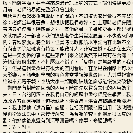
版、簡體字版，甚至將來透過音訊上網的方式，讓他傳播更廣
月前，老師的易經完整部分會出來。
春秋目前看起來還有取材上的問題，不知道大家是覺得不完整
徐：老師當年很著急，想很快把我們教好，加上那時老師身體
有時只好停課。除四書之外，其他經書、子書和史書，都是選
次就換講叧一部書，我們這些老學生常常沒聽全，不像後來的
劉：春秋繁露是聽全過，但當時比較懶所以筆記內容比較不全
有尚書等等是確實有特色，能啟發人，非常震撼。我想在五六
這是一定要做的事。這些東西出來之後當然不是只有在台灣，
這個新政府出來，不打壓就不錯了，「反中」是蠻嚴重的。我
行，但是這個量還是有很大的空間發展，甚至是在網路上可以
大影響力。毓老師學問的特色非常重視經世致用，尤其重視實
始辨奉元電子報，也請大家一起動動腦筋怎麼樣能慢慢突破發
一期開始有對時論回應的內容。時論先以教育文化的內容為主
美、日、台的問題。在我們自己的經歷中像徐師兄在學界，我
及政界方面有接觸，包括蘇起、洪奇昌。洪奇昌被踢出新潮流
辛：我也跟他（洪奇昌）談過，包括我們跟他提出用「法政體
後再從憲法當中，來慢慢解套，為台獨解套。他還是很認真的
劉：他好像後來還有到清華讀書嗎？修學，修過課嗎？
辛：對、對。