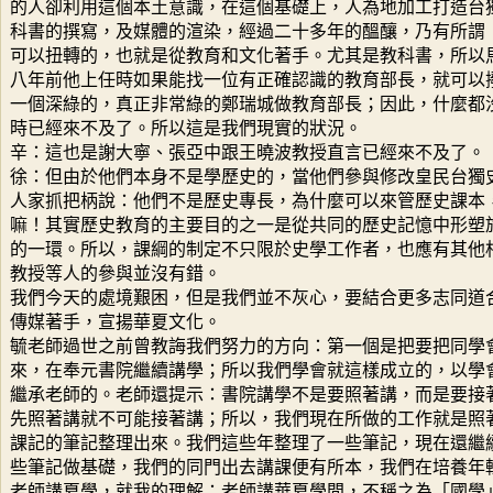
的人卻利用這個本土意識，在這個基礎上，人為地加工打造台
科書的撰寫，及媒體的渲染，經過二十多年的醞釀，乃有所謂
可以扭轉的，也就是從教育和文化著手。尤其是教科書，所以
八年前他上任時如果能找一位有正確認識的教育部長，就可以
一個深綠的，真正非常綠的鄭瑞城做教育部長；因此，什麼都
時已經來不及了。所以這是我們現實的狀況。
辛：這也是謝大寧、張亞中跟王曉波教授直言已經來不及了。
徐：但由於他們本身不是學歷史的，當他們參與修改皇民台獨
人家抓把柄說：他們不是歷史專長，為什麼可以來管歷史課本
嘛！其實歷史教育的主要目的之一是從共同的歷史記憶中形塑
的一環。所以，課綱的制定不只限於史學工作者，也應有其他
教授等人的參與並沒有錯。
我們今天的處境艱困，但是我們並不灰心，要結合更多志同道
傳媒著手，宣揚華夏文化。
毓老師過世之前曾教誨我們努力的方向：第一個是把要把同學
來，在奉元書院繼續講學；所以我們學會就這樣成立的，以學
繼承老師的。老師還提示：書院講學不是要照著講，而是要接
先照著講就不可能接著講；所以，我們現在所做的工作就是照
課記的筆記整理出來。我們這些年整理了一些筆記，現在還繼
些筆記做基礎，我們的同門出去講課便有所本，我們在培養年
老師講夏學，就我的理解：老師講華夏學問，不稱之為「國學