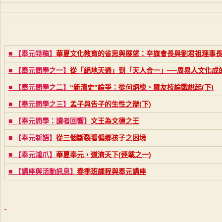
■ 【奉元特稿】
華夏文化教育的省思與展望：辛旗會長與劉君祖理事
■ 【奉元問學之一】
從「絕地天通」到「天人合一」──周易人文化成
■ 【奉元問學之二】
“新清史”論爭：從何炳棣、羅友枝論戰說起(下)
■ 【奉元問學之三】
孟子與告子的生性之辯(下)
■ 【奉元問學：讀者回響】
文王為文德之王
■ 【奉元新語】
從三個斷裂看偏鄉孩子之困境
■ 【奉元鴻爪】
華夏奉元，道濟天下(
連載之一
)
■ 【講座與活動訊息】
春季班課程與奉元講座