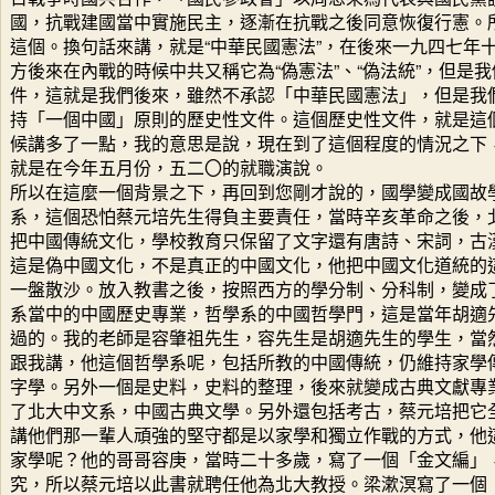
國，抗戰建國當中實施民主，逐漸在抗戰之後同意恢復行憲。
這個。換句話來講，就是“中華民國憲法”，在後來一九四七年
方後來在內戰的時候中共又稱它為“偽憲法”、“偽法統”，但是
件，這就是我們後來，雖然不承認「中華民國憲法」，但是我
持「一個中國」原則的歷史性文件。這個歷史性文件，就是這個
候講多了一點，我的意思是說，現在到了這個程度的情況之下
就是在今年五月份，五二〇的就職演說。
所以在這麼一個背景之下，再回到您剛才說的，國學變成國故
系，這個恐怕蔡元培先生得負主要責任，當時辛亥革命之後，
把中國傳統文化，學校教育只保留了文字還有唐詩、宋詞，古
這是偽中國文化，不是真正的中國文化，他把中國文化道統的
一盤散沙。放入教書之後，按照西方的學分制、分科制，變成
系當中的中國歷史專業，哲學系的中國哲學門，這是當年胡適
過的。我的老師是容肇祖先生，容先生是胡適先生的學生，當
跟我講，他這個哲學系呢，包括所教的中國傳統，仍維持家學
字學。另外一個是史料，史料的整理，後來就變成古典文獻專
了北大中文系，中國古典文學。另外還包括考古，蔡元培把它
講他們那一輩人頑強的堅守都是以家學和獨立作戰的方式，他
家學呢？他的哥哥容庚，當時二十多歲，寫了一個「金文編」
究，所以蔡元培以此書就聘任他為北大教授。梁漱溟寫了一個