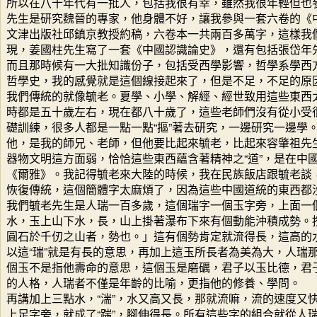
所以在八十年代有一批人，包括我很有幸，雖然我很年輕但也
先生是研究魏晉的專家，他身體不好，讓我參與一套六卷的《
文津出版社邱鎮京教授約稿，六卷本一共兩百多萬字，這樣我
現，姜國柱先生寫了一套《中國認識論史》，還有包括張岱年
而且那時候有一大批知識份子，包括受西學影響，哲學系學西
哲學史，我的感覺就是這個線接起來了，但是不足，不足的原
我們傳統的就像毓老。夏學、小學、解經、經世致用這些東西
時都是五十歲左右，現在都八十歲了，這些老師們沒有從小受
礎訓練，很多人都是一點一點“摳”著去研究，一邊研究一邊學
他，是我的師兄、老師，但他要比起來毓老，比起來容肇祖先
器物文明這方面弱，恰恰這些東西蘊含著精神之“道”，是在中
《爾雅》。我記得毓老來大陸的時候，我在民族飯店跟毓老談
恢復傳統，這個簡體字太麻煩了，因為這些中國道統的東西都
我們毓老先生是人瑞一百多歲，這個瑞字一個玉字旁，上面一
水，玉上山下水，長，山上掛著瀑布下來有個動能沖積成勢。
圓石於千仞之山者，勢也。」這有個勢肯定就流得長，這高的
以這“瑞”就是有長的意思，再加上這玉所長者為美為大，人瑞
個玉不是指他壽命的意思，這個玉是磨礪，君子以玉比德，君
的人格，人瑞者不僅是年齡的比喻，更指他的修養、學問。
再講加上三點水，“湍”，水又高又長，那就流嘛，流的速度又
上足字旁，就成了“踹”，腳伸得長。所有這些字的組合就從人瑞