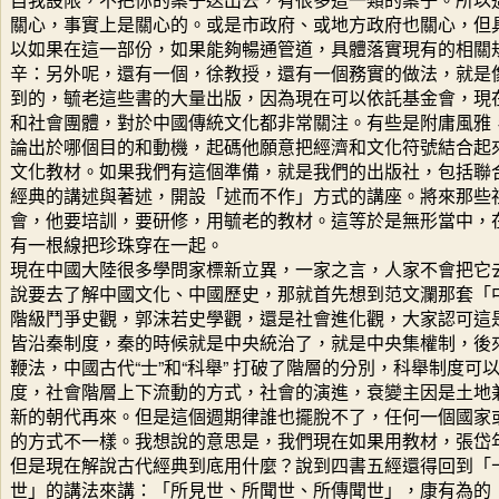
關心，事實上是關心的。或是市政府、或地方政府也關心，但
以如果在這一部份，如果能夠暢通管道，具體落實現有的相關
辛：另外呢，還有一個，徐教授，還有一個務實的做法，就是
到的，毓老這些書的大量出版，因為現在可以依託基金會，現
和社會團體，對於中國傳統文化都非常關注。有些是附庸風雅
論出於哪個目的和動機，起碼他願意把經濟和文化符號結合起來
文化教材。如果我們有這個準備，就是我們的出版社，包括聯
經典的講述與著述，開設「述而不作」方式的講座。將來那些
會，他要培訓，要研修，用毓老的教材。這等於是無形當中，
有一根線把珍珠穿在一起。
現在中國大陸很多學問家標新立異，一家之言，人家不會把它
說要去了解中國文化、中國歷史，那就首先想到范文瀾那套「
階級鬥爭史觀，郭沫若史學觀，還是社會進化觀，大家認可這
皆沿秦制度，秦的時候就是中央統治了，就是中央集權制，後
鞭法，中國古代“士”和“科舉” 打破了階層的分別，科舉制度
度，社會階層上下流動的方式，社會的演進，衰變主因是土地
新的朝代再來。但是這個週期律誰也擺脫不了，任何一個國家
的方式不一樣。我想說的意思是，我們現在如果用教材，張岱
但是現在解說古代經典到底用什麼？說到四書五經還得回到「
世」的講法來講：「所見世、所聞世、所傳聞世」，康有為的