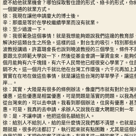
麼不給他就業機會？哪怕採取暫住證的形式、綠卡的形式，你
一個變通的就業方式。
徐：我現在讓他申請廈大的博士後。
辛：那還是等於在學校繼續學業而沒有就業。
徐：至少過渡一下。
辛：我很著急這個事情！就是我想能夠遊說我們這邊的教育部
解決好這類台生之所急。這樣的話，對台生的吸引，特別那些
波教授講過，許嘉璐會長也說到曉波教授的三個學生，條件不
要跟北京師範大學說一下，然後從基金會調一筆資金來，能夠
個月能夠有六千塊錢，有六千人民幣他已經很安心學業了。住
銷不大。這一個月六千就比他在台灣工作還強。六千元再加上
實實在在地在做這些事情，就是讓這些台灣的莘莘學子，讓這
岸…。
徐：其實，大陸是有很多的條例辦法，像廈門市就有對於台灣
優惠，這些優惠是相當優惠，可是問題是落實的問題。以我為
從台灣來的，可以去申請。我看到那個辦法，住房有優惠，甚
惠。可是，我真的去申請，承辦人又說我在廈大聘期只剩一年
辛：是，不讓申請，他把這個名額給別人。
徐：給別人不給別人，給的是什麼情況我們都不清楚。也就是
題就是，很多的法都訂了，執行起來就有點困難，尤其是這個
自我設限，不把你的案子送出去，有很多這一類的案子。所以