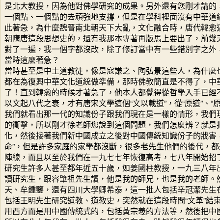
是北大教授，因為他對佛學研究的成果。另外還有您剛才講的
一個點、一個點的去頑強地支撐，但是在學科裡面沒有中華道
此著急，為什麼魏晉南北朝天下大亂，文化融合時，唐代韓愈
朝隋唐這段思想史的，還有我那本專著再版馬上要出了，前幾
對了一遍，我一個字都沒改，除了修訂當中有一些錯別字之外
當時這麼著急？
當時甚至是中土道教徒，像是寇謙之、陶弘景這些人，為什麼
都在為復興中華文化道統做準備，那時佛教簡直是不得了，中
了！直到韓愈的時候才著急了，他本人都覺得從哲學入手已經
以文起八代之衰，才有唐宋文學這個“文以載道”，從“原道”、“
我們就看出那一代的知識份子跟我們現在是一樣的情形，我們
的衝擊，所以剛才徐老師您說到這個問題，我們怎麼辨？就是
化，然後接著我們新中國成立之後對中國傳統知識份子的戕害，
命”，但是許多家庭的家學都沒斷，很多老先生他們的後代，
陣線，而且以至於我們在一九七七年恢復高考，七八年開始招了
研究生許多人甚至都年近五十歲，如姜國柱教授，一九三八年
讀研究生，跟容肇祖先生讀，他是我的師兄，也是我的老師。
天、牟鍾鑒，還有四川大學卿希泰，這一批人包括辛冠潔先生
包括王明先生研究道教、道教史，突然就在這段時間“文革”結
用西方而是用中國傳統式的，包括黃宗羲的方法等，然後把中