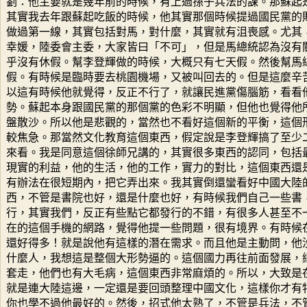
劉：他主要就是幾年前的時候，有上過孫子兵法的課。那蘇起
其實我去年跟蘇起吃飯的時候，他其實那個時候提過國民黨的
做過第一線，其實包括對馬，對什麼，其實就有沮喪感。尤其
幸媛，陸委會主委，大家皆曰「不可」，但是馬總統認為沒有
乎沒有休假。幫李登輝做的時候，大概只有七天假。然後幫馬
假。有時候是臨時要去桃園機場，又被叫回去的。但是這麼辛
以這有時候他就覺得，反正不行了，就讓民進黨傷腦筋，看看
勢。蘇起本身跟國民黨的那個黨的色彩不明顯，但他也覺得他
盤散沙。所以他是悲觀的，當然也不看好這個新的平衡，這個
較焦急。那當然文化教育這個東西，假定說是李登輝搞了至少
來看。我是同意這個徐師兄講的，其實很多東西的認同，包括
現實的利益，他的生活，他的工作，實力的對比，這個東西還
有辦法在很短期內，把它弄出來。我其實倒還蠻看好中國大陸
西，不管是書院也好，還是什麼也好，有時候我們自己一些書
行，其實我們，反正有些點它都發行的不錯，有很多人甚至不
在的這個手機的網路，覺得他提一些問題，很有境界。有時候
還好得多！就是說他有這樣的潛在需求。而且他是主動問，他
什麼人，我想這是整個大形勢逼的。這個國力再往前面發展，
套走，他們也有大毛病，這個東西非常麻煩的。所以，大致是
就是連大陸這邊，一定還是要回頭整理中國文化，這樣你才有
你也學不過他最好的。然後，招式他太熟了，不管是兵法，不