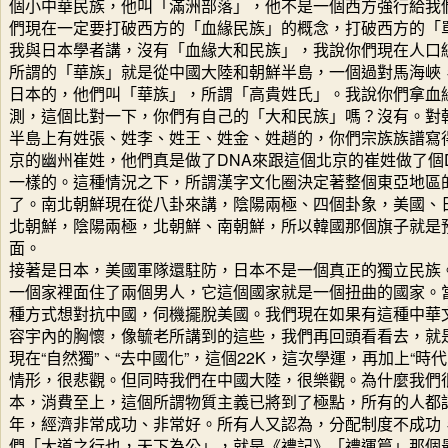
個小中華民族，他叫「滿洲部落」，他不是一個西方強行給我
們現在一定要打破西方的「血緣民族」的概念，打破西方的「
我與日本學者講，沒有「血緣大和民族」，我說你們現在人口
所謂的「華族」就是從中國大陸和朝鮮半島，一個過對馬海峽
日本的，他們叫「華族」，所謂「高貴姓氏」。我說你們拿血
測，這個比對一下，你們有自己的「大和民族」嗎？沒有。對
半島上有姓張、姓李、姓王、姓金、姓趙的，你們宗族族譜寫
京的幽州崔姓，他們真是做了DNA來跟這個北京的崔姓做了個
一樣的。這種情況之下，所謂漢字文化圈決定著整個東亞地區
了。南北朝鮮現在從八卦來講，陰陽兩極、四個卦象，美國、
北朝鮮，陰陽兩極，北朝鮮、南朝鮮，所以韓國那個旗子就是
面。
接著是日本，美國軍隊還駐防，日本不是一個真正的獨立民族
一個家裡面住了兩個男人，它這個國家就是一個扭曲的國家。
種方式想對抗中國，伺機擺脫美國。我們現在如果有這種中華
容宇內的胸懷，像毓老所講到的這些，我們再回頭看看去，就
現在“自然獨”、“去中國化”，這個22K，這次學運，再加上“時
情形，很悲觀。但同時我們在中國大陸，很樂觀。為什麼我們
本，消費至上，這個所謂物質主義已將到了極點，所有的人都認
年，經濟非常成功、非常好。所有人又認為，分配制度不成功
們「大道之行也，天下為公」，就是《禮記》「禮運篇」那個