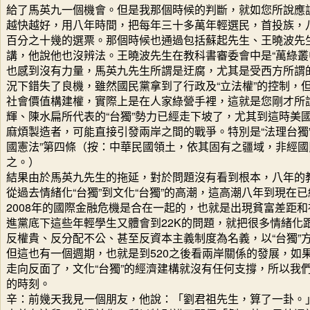
給了馬英九一個機會。但是我那個時候的判斷，就如您所說應
越快越好，用八年時間，把每年三十多萬年輕選民，首投族，
百分之十幾的選票。那個時候也通過包括蘇起先生、王曉波先
講，他說他也沒辨法。王曉波先生在教科書審委會中是“萬綠叢
也感到沒有力量，馬英九先生所謂是迂腐，尤其是受西方所謂
況下錯失了良機，雖然國民黨拿到了行政及“立法權”的控制，
社會價值構建權，實際上是在人家綠營手裡，這就是您剛才所說
輝、陳水扁所代表的“台獨”勢力已經走下坡了，尤其到這時美
麻煩製造者，可能直接引發兩岸之間的戰爭。特別是“法理台獨”和
國憲法”第四條（按：中華民國領土，依其固有之疆域，非經
之。）
結果由於馬英九先生的拖延，對於問題沒有看到根本，八年的
從過去情緒化“台獨”到文化“台獨”的高潮，這高潮八年到現在
2008年的國際金融危機是合在一起的，也就是出現貧富差距
進黨底下這些年輕學生又體會到22K的問題，就把很多情緒化
反權貴、反分配不公、甚至反資本主義制度為名義，以“台獨”
但這也有一個週期，也就是到520之後看兩岸關係的發展，如
走向反面了，文化“台獨”的經濟建構就沒有任何支撐，所以我
的時刻。
辛：前幾天我見一個朋友，他說：「劉君祖先生，算了一卦。