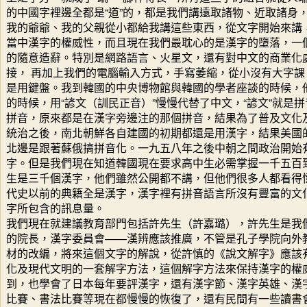
的中國字裡邊全都是“道”的，都是我們講遠取諸物、近取諸身
我的爺爺、我的父親從小都給我講這些東西，從文字開始來講
當中漢字的權威性，而且現在我們最耽心的是漢字的墮落，一
的隨意造辭。特別是網路語言、火星文，還有對中文的商業化
接， 再加上我們的電腦輸入方式，手寫萎縮，從小沒有大字
是用鍵盤。我到韓國的中央博物館與韓國的學者座談的時候，
的時候，用“諺文（訓民正音）”慢慢代替了中文，“諺文”就是
拼音，原來都是在漢字旁邊注的那個拼音，結果為了普及文化
統治之後，南北朝鮮各自建國的初期都還是用漢字，結果美國
北邊是跟著蘇俄搞拼音化。一九五八年之後中朝之間政治開始
字。但是我們現在知道韓國現在要求高中生必需掌握一千五百
生是三千個漢字，他們雖然公開都不講，但他們很多人都看得
代史以前的典籍全是漢字，漢字裡有拼音語言所沒有豐富的文
字所包含的訊息量。
我們現在就建議教育部門包括許先生（許嘉璐），許先生是我
的院長，漢字委員會——漢辨應該推廣，不管是孔子學院向外
材的改編，將來這個文字的解說，從許慎的《說文解字》應該
化及現代文明的一套解字方法，這個解字方法來保持漢字的權
到，也學會了日本每年要評漢字，還有漢字節、漢字英雄、漢
比賽、書法比賽等現在都慢慢的恢復了，還有民間有一些讀書