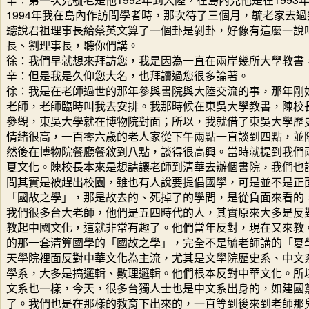
1994年我在島內作訪問學者時，那次待了三個月，毓老家去
聽說君祖理事長給蔡英文算了一個卦是剝卦，好像有這麼一說
長、劉理事長，聽你們講。
徐：我們早就想來拜訪您，我是因為一直在兩岸幾所大學教書
辛：但是我是久仰您大名，也拜讀過您很多論著。
徐：我是在老師過世的那年參與書院與大陸交流的事，那年剛
老師，老師臨時叫我去安排。我那時候在東吳大學教書，陳校
參觀，東吳大學就在博物院對面；所以，我就借了東吳大學歷
情緒很高，一百零六歲的老人家從下午兩點一直談到四點，並
然後在博物院餐廳餐敘到八點，談得很高興。當時就提到我們
夏文化。陳校長本來是想請讓老師到清華去辦個書院，我們也
問其實是被趕出校園，雖也有人說要提倡國學，可是並不是正
「國故之學」，那是故去的、死掉了的學問，是從負面來看的
我們很多台大老師，他們是五四時代的人，其實原來大多是反
教起中國文化，這就非常有趣了。他們當年反對，現在又來教
的那一套清算國學的「國故之學」，完全不是毓老師講的「夏
天學院裡面反對中華文化為主流，尤其是文學院歷史系、中文
學系，大多是搞邏輯、數理邏輯。他們根本反對中華文化。所
文系也一樣，今天，很多台獨人士也是中文系出身的，如建國
了。我們也是在那樣的教育下出來的，一直等到後來到老師那