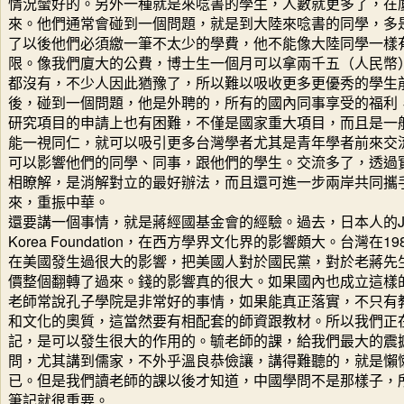
情況蠻好的。另外一種就是來唸書的學生，人數就更多了，在
來。他們通常會碰到一個問題，就是到大陸來唸書的同學，多
了以後他們必須繳一筆不太少的學費，他不能像大陸同學一樣
限。像我們廈大的公費，博士生一個月可以拿兩千五（人民幣
都沒有，不少人因此猶豫了，所以難以吸收更多更優秀的學生
後，碰到一個問題，他是外聘的，所有的國內同事享受的福利
研究項目的申請上也有困難，不僅是國家重大項目，而且是一
能一視同仁，就可以吸引更多台灣學者尤其是青年學者前來交
可以影響他們的同學、同事，跟他們的學生。交流多了，透過
相瞭解，是消解對立的最好辦法，而且還可進一步兩岸共同攜
來，重振中華。
還要講一個事情，就是蔣經國基金會的經驗。過去，日本人的Japan 
Korea Foundation，在西方學界文化界的影響頗大。台灣在
在美國發生過很大的影響，把美國人對於國民黨，對於老蔣先
價整個翻轉了過來。錢的影響真的很大。如果國內也成立這樣
老師常說孔子學院是非常好的事情，如果能真正落實，不只有
和文化的奧質，這當然要有相配套的師資跟教材。所以我們正
記，是可以發生很大的作用的。毓老師的課，給我們最大的震
問，尤其講到儒家，不外乎溫良恭儉讓，講得難聽的，就是懶
已。但是我們讀老師的課以後才知道，中國學問不是那樣子，
筆記就很重要。