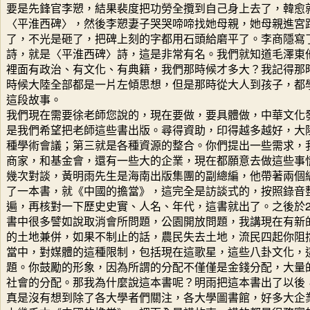
要是先鋒官李愬，結果裴度把功勞全攬到自己身上去了，韓愈
〈平淮西碑〉，然後李愬妻子哭哭啼啼找她母親，她母親進宮
了，不光是砸了，把碑上刻的字都用石頭給磨平了。李商隱寫
詩，就是〈平淮西碑〉詩，這是非常有名。我們就知道毛澤東
裡面有政治、有文化、有典籍，我們那時候才多大？我記得那
時候大陸全部都是一片左傾思想，但是那時從大人到孩子，都
這段故事。
我們現在需要徐老師您說的，現在要做，要具體做，中華文化
是我們希望把老師這些書出版。尋得資助，印得越多越好，大
種學術會議；第三就是各種資源的整合。你們提出一些需求，
商家，和基金會，還有一些大的企業，現在都願意去做這些事情
幾次對談，黃明雨先生是海南出版集團的副總編，他帶著兩個
了一本書，就《中國的擔當》，這完全是訪談式的，按照錄音
遍，再核對一下歷史史實、人名、年代，這書就出了。之後於20
書中很多譬如說取消會所問題，公園開放問題，我講現在有新
的土地兼併，如果不制止的話，農民失去土地，流民四起你阻
當中，對媒體的這種限制，包括現在這歌星，這些八卦文化，
題。你鼓勵的形象，因為所謂的分配不僅僅是金錢分配，大量
社會的分配。那我為什麼說這本書呢？明雨把這本書出了以後
真是沒有想到除了各大學者們關注，各大學圖書館，好多大企