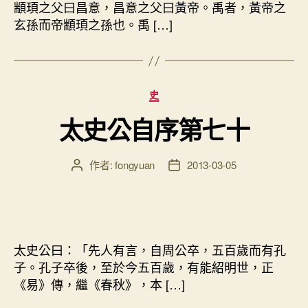
顓頊之父曰昌意，昌意之父曰黃帝。禹者，黃帝之
玄孫而帝顓頊之孫也。禹 […]
分
史
類
太史公自序第七十
作者:
fongyuan
2013-03-05
文
文
章
章
作
發
者
佈
日
期
太史公曰：「先人有言，自周公卒，五百歲而有孔
子。孔子卒後，至於今五百歲，有能紹明世，正
《易》傳，繼《春秋》，本 […]