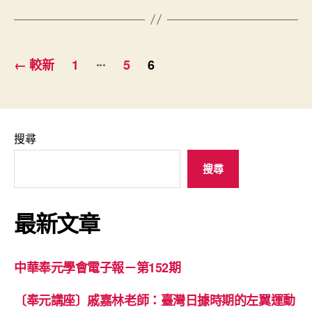
文
...
←
較新
1
5
6
章
分
頁
搜尋
搜尋
最新文章
中華奉元學會電子報－第152期
〔奉元講座〕戚嘉林老師：臺灣日據時期的左翼運動