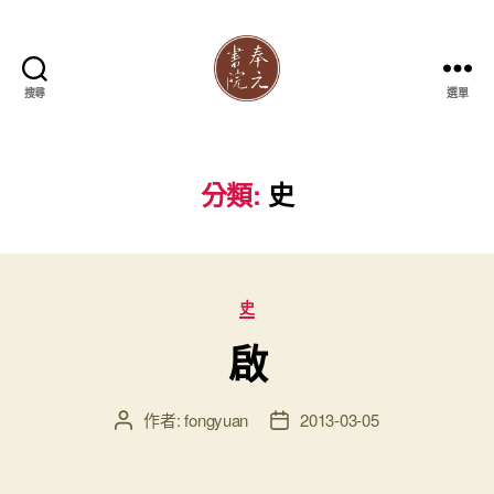
搜尋
選單
奉
元
書
院
分類:
史
分
史
類
啟
作者:
fongyuan
2013-03-05
文
文
章
章
作
發
者
佈