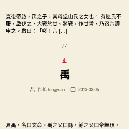
日
期
夏後帝啟，禹之子，其母塗山氏之女也。 有扈氏不
服，啟伐之，大戰於甘。將戰，作甘誓，乃召六卿
申之。啟曰：「嗟！六 […]
分
史
類
禹
作者:
fongyuan
2013-03-05
文
文
章
章
作
發
者
佈
日
期
夏禹，名曰文命。禹之父曰鯀，鯀之父曰帝顓頊，