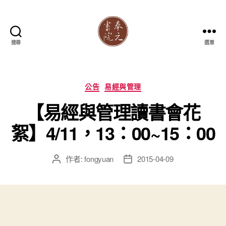
搜尋
選單
奉
元
書
院
分
公告
易經與管理
類
【易經與管理讀書會花
絮】4/11，13：00~15：00
作者:
fongyuan
2015-04-09
文
文
章
章
作
發
者
佈
日
期